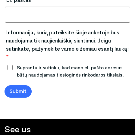
El. paštas
*
Informacija, kurią pateiksite šioje anketoje bus
naudojama tik naujienlaiškių siuntimui. Jeigu
sutinkate, pažymėkite varnele žemiau esantį lauką:
*
Suprantu ir sutinku, kad mano el. pašto adresas
būtų naudojamas tiesioginės rinkodaros tikslais.
Submit
See us